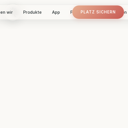
en wir
Produkte
App
Finde dein Panel
Vision
PLATZ SICHERN
PLATZ SICHERN