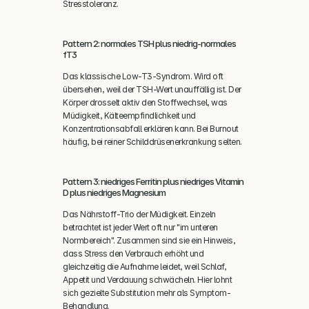
Stresstoleranz.
Pattern 2: normales TSH plus niedrig-normales 
fT3
Das klassische Low-T3-Syndrom. Wird oft 
übersehen, weil der TSH-Wert unauffällig ist. Der 
Körper drosselt aktiv den Stoffwechsel, was 
Müdigkeit, Kälteempfindlichkeit und 
Konzentrationsabfall erklären kann. Bei Burnout 
häufig, bei reiner Schilddrüsenerkrankung selten.
Pattern 3: niedriges Ferritin plus niedriges Vitamin 
D plus niedriges Magnesium
Das Nährstoff-Trio der Müdigkeit. Einzeln 
betrachtet ist jeder Wert oft nur "im unteren 
Normbereich". Zusammen sind sie ein Hinweis, 
dass Stress den Verbrauch erhöht und 
gleichzeitig die Aufnahme leidet, weil Schlaf, 
Appetit und Verdauung schwächeln. Hier lohnt 
sich gezielte Substitution mehr als Symptom-
Behandlung.