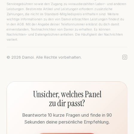
Servicegebühren sowie den Zugang zu vorausbezahlten Labor- und anderen
Leistungen. Bestimmte Artikel und Leistungen erfordern zusätzliche
Zahlungen, die nicht im Standard-Mitgliedspreis enthalten sind. Weitere
wichtige Informationen zu den von Damoi erbrachten Leistungen findest du
in den AGB. Mit der Angabe deiner Telefonnummer erklärst du dich damit
einverstanden, Textnachrichten von Damoi zu erhalten. Es können
Nachrichten- und Datengebühren anfallen. Die Häufigkeit der Nachrichten
variiert.
©
2026 Damoi. Alle Rechte vorbehalten.
Unsicher, welches Panel
zu dir
passt
?
Beantworte 10 kurze Fragen und finde in 90
Sekunden deine persönliche Empfehlung.