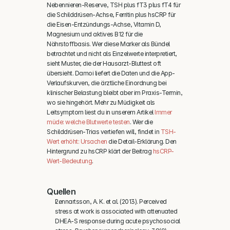
Nebennieren-Reserve, TSH plus fT3 plus fT4 für 
die Schilddrüsen-Achse, Ferritin plus hsCRP für 
die Eisen-Entzündungs-Achse, Vitamin D, 
Magnesium und aktives B12 für die 
Nährstoffbasis. Wer diese Marker als Bündel 
betrachtet und nicht als Einzelwerte interpretiert, 
sieht Muster, die der Hausarzt-Bluttest oft 
übersieht. Damoi liefert die Daten und die App-
Verlaufskurven, die ärztliche Einordnung bei 
klinischer Belastung bleibt aber im Praxis-Termin, 
wo sie hingehört. Mehr zu Müdigkeit als 
Leitsymptom liest du in unserem Artikel 
Immer 
müde: welche Blutwerte testen
. Wer die 
Schilddrüsen-Trias vertiefen will, findet in 
TSH-
Wert erhöht: Ursachen
 die Detail-Erklärung. Den 
Hintergrund zu hsCRP klärt der Beitrag 
hsCRP-
Wert-Bedeutung
.
Quellen
Lennartsson, A. K. et al. (2013). Perceived 
stress at work is associated with attenuated 
DHEA-S response during acute psychosocial 