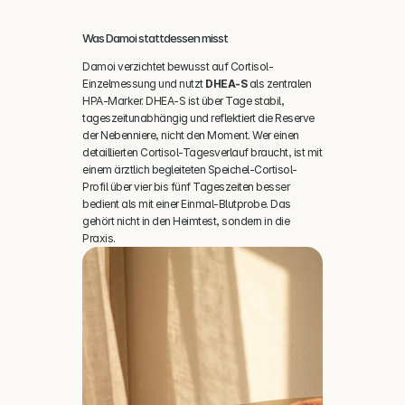
Was Damoi stattdessen misst
Damoi verzichtet bewusst auf Cortisol-
Einzelmessung und nutzt 
DHEA-S
 als zentralen 
HPA-Marker. DHEA-S ist über Tage stabil, 
tageszeitunabhängig und reflektiert die Reserve 
der Nebenniere, nicht den Moment. Wer einen 
detaillierten Cortisol-Tagesverlauf braucht, ist mit 
einem ärztlich begleiteten Speichel-Cortisol-
Profil über vier bis fünf Tageszeiten besser 
bedient als mit einer Einmal-Blutprobe. Das 
gehört nicht in den Heimtest, sondern in die 
Praxis.