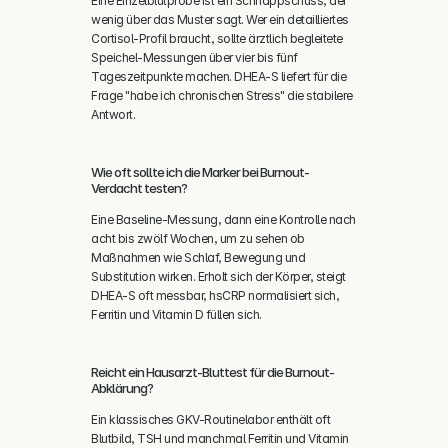
Eine Einzelblutprobe ist ein Schnappschuss, der 
wenig über das Muster sagt. Wer ein detailliertes 
Cortisol-Profil braucht, sollte ärztlich begleitete 
Speichel-Messungen über vier bis fünf 
Tageszeitpunkte machen. DHEA-S liefert für die 
Frage "habe ich chronischen Stress" die stabilere 
Antwort.
Wie oft sollte ich die Marker bei Burnout-
Verdacht testen?
Eine Baseline-Messung, dann eine Kontrolle nach 
acht bis zwölf Wochen, um zu sehen ob 
Maßnahmen wie Schlaf, Bewegung und 
Substitution wirken. Erholt sich der Körper, steigt 
DHEA-S oft messbar, hsCRP normalisiert sich, 
Ferritin und Vitamin D füllen sich.
Reicht ein Hausarzt-Bluttest für die Burnout-
Abklärung?
Ein klassisches GKV-Routinelabor enthält oft 
Blutbild, TSH und manchmal Ferritin und Vitamin 