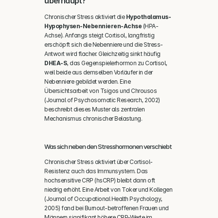
überhaupt?
Chronischer Stress aktiviert die 
Hypothalamus-
Hypophysen-Nebennieren-Achse
 (HPA-
Achse). Anfangs steigt Cortisol, langfristig 
erschöpft sich die Nebenniere und die Stress-
Antwort wird flacher. Gleichzeitig sinkt häufig 
DHEA-S
, das Gegenspielerhormon zu Cortisol, 
weil beide aus demselben Vorläufer in der 
Nebenniere gebildet werden. Eine 
Übersichtsarbeit von Tsigos und Chrousos 
(Journal of Psychosomatic Research, 2002) 
beschreibt dieses Muster als zentralen 
Mechanismus chronischer Belastung.
Was sich neben den Stresshormonen verschiebt
Chronischer Stress aktiviert über Cortisol-
Resistenz auch das Immunsystem. Das 
hochsensitive CRP (hsCRP) bleibt dann oft 
niedrig erhöht. Eine Arbeit von Toker und Kollegen 
(Journal of Occupational Health Psychology, 
2005) fand bei Burnout-betroffenen Frauen und 
Männern signifikant höhere CRP-Werte im 