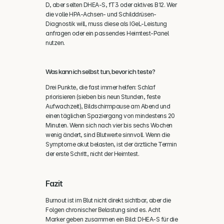
D, aber selten DHEA-S, fT3 oder aktives B12. Wer 
die volle HPA-Achsen- und Schilddrüsen-
Diagnostik will, muss diese als IGeL-Leistung 
anfragen oder ein passendes Heimtest-Panel 
nutzen.
Was kann ich selbst tun, bevor ich teste?
Drei Punkte, die fast immer helfen: Schlaf 
priorisieren (sieben bis neun Stunden, feste 
Aufwachzeit), Bildschirmpause am Abend und 
einen täglichen Spaziergang von mindestens 20 
Minuten. Wenn sich nach vier bis sechs Wochen 
wenig ändert, sind Blutwerte sinnvoll. Wenn die 
Symptome akut belasten, ist der ärztliche Termin 
der erste Schritt, nicht der Heimtest.
Fazit
Burnout ist im Blut nicht direkt sichtbar, aber die 
Folgen chronischer Belastung sind es. Acht 
Marker geben zusammen ein Bild: DHEA-S für die 