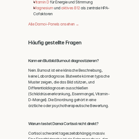
Vitamin D
 für Energie und Stimmung
Magnesium
 und 
aktives B12
 als zentrale HPA-
Cofaktoren
Alle Damoi-Panels ansehen →
Häufig gestellte Fragen
Kann ein Blutbild Burnout diagnostizieren?
Nein. Burnout ist eine klinische Beschreibung, 
keine Labordiagnose. Blutwerte können typische 
Muster zeigen, die das Bild stützen, und 
Differentialdiagnosen ausschließen 
(Schilddrüsenerkrankung, Eisenmangel, Vitamin-
D-Mangel). Die Einordnung gehört in eine 
ärztliche oder psychotherapeutische Bewertung.
Warum testet Damoi Cortisol nicht direkt?
Cortisol schwankt tageszeitabhängig massiv. 