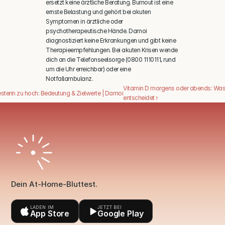
ersetzt keine ärztliche Beratung. Burnout ist eine 
ernste Belastung und gehört bei akuten 
Symptomen in ärztliche oder 
psychotherapeutische Hände. Damoi 
diagnostiziert keine Erkrankungen und gibt keine 
Therapieempfehlungen. Bei akuten Krisen wende 
dich an die Telefonseelsorge (0800 1110111, rund 
um die Uhr erreichbar) oder eine 
Notfallambulanz.
Vitamin D morgens oder abends: Was w
sterin zu hoch: Bedeutung & Zielwerte | Damoi
entscheidet ›
Dein At-Home-Bluttest.
LADEN IM
JETZT BEI
App Store
Google Play