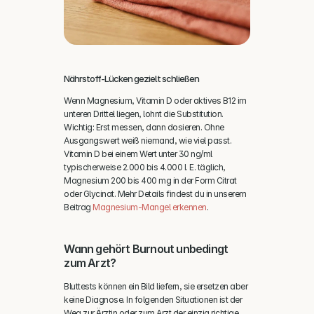
Nährstoff-Lücken gezielt schließen
Wenn Magnesium, Vitamin D oder aktives B12 im 
unteren Drittel liegen, lohnt die Substitution. 
Wichtig: Erst messen, dann dosieren. Ohne 
Ausgangswert weiß niemand, wie viel passt. 
Vitamin D bei einem Wert unter 30 ng/ml 
typischerweise 2.000 bis 4.000 I. E. täglich, 
Magnesium 200 bis 400 mg in der Form Citrat 
oder Glycinat. Mehr Details findest du in unserem 
Beitrag 
Magnesium-Mangel erkennen
.
Wann gehört Burnout unbedingt 
zum Arzt?
Bluttests können ein Bild liefern, sie ersetzen aber 
keine Diagnose. In folgenden Situationen ist der 
Weg zur Ärztin oder zum Arzt der einzig richtige.