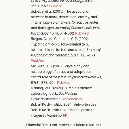
stress. 
Psychoneuroendocrinology
, 38(9), 
1650-1657. 
PubMed
Toker, S. et al. (2005). The association 
between burnout, depression, anxiety, and 
inflammation biomarkers: C-reactive protein 
and fibrinogen. 
Journal of Occupational Health 
Psychology
, 10(4), 344-362. 
PubMed
Tsigos, C. und Chrousos, G. P. (2002). 
Hypothalamic-pituitary-adrenal axis, 
neuroendocrine factors and stress. 
Journal of 
Psychosomatic Research
, 53(4), 865-871. 
PubMed
McEwen, B. S. (2007). Physiology and 
neurobiology of stress and adaptation: 
central role of the brain. 
Physiological Reviews
, 
87(3), 873-904. 
PubMed
Gehring, W. G. (2026). Burnout-Syndrom 
Labordiagnostik. 
DocMedicus 
Gesundheitslexikon
. 
DocMedicus
Robert Koch-Institut (2024). Antworten des 
Robert Koch-Instituts auf häufig gestellte 
Fragen zu Vitamin D. 
RKI
Hinweis:
 Dieser Artikel dient der Information und 