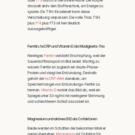
aber 
fT3
 rutscht in die untere Hälfte. Der Körper 
drosselt aktiv den Stoffwechsel, um Energie zu 
sparen. Ein TSH-Einzelwert kann diese 
Verschiebung verpassen. Die volle Trias TSH 
plus 
fT4
 plus fT3 ist hier deutlich 
aussagekräftiger.
Ferritin, hsCRP und Vitamin D als Müdigkeits-Trio
Niedriges 
Ferritin
 verstärkt Erschöpfung, weil der 
Sauerstofftransport im Blut leidet. Wichtig zu 
wissen: Ferritin ist zugleich ein Akute-Phase-
Protein und steigt bei Entzündung. Deshalb 
gehört der 
hsCRP-Wert
 daneben, um 
Speichermangel von Entzündungs-Ferritin zu 
trennen. 
Vitamin D
 rundet das Bild ab, weil ein 
Spiegel unter 30 ng/ml mit niedrigerer Stimmung 
und schlechterem Schlaf assoziiert ist.
Magnesium und aktives B12 als Cofaktoren
Beide werden im Schatten der bekannten Marker 
gerne übersehen. 
Magnesium
 ist Cofaktor für 