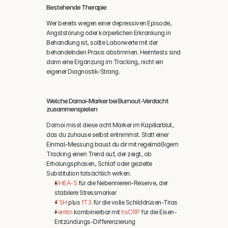
Bestehende Therapie
Wer bereits wegen einer depressiven Episode, 
Angststörung oder körperlichen Erkrankung in 
Behandlung ist, sollte Laborwerte mit der 
behandelnden Praxis abstimmen. Heimtests sind 
dann eine Ergänzung im Tracking, nicht ein 
eigener Diagnostik-Strang.
Welche Damoi-Marker bei Burnout-Verdacht 
zusammenspielen
Damoi misst diese acht Marker im Kapillarblut, 
das du zuhause selbst entnimmst. Statt einer 
Einmal-Messung baust du dir mit regelmäßigem 
Tracking einen Trend auf, der zeigt, ob 
Erholungsphasen, Schlaf oder gezielte 
Substitution tatsächlich wirken.
DHEA-S
 für die Nebennieren-Reserve, der 
stabilere Stressmarker
TSH
 plus 
fT3
 für die volle Schilddrüsen-Trias
Ferritin
 kombinierbar mit 
hsCRP
 für die Eisen-
Entzündungs-Differenzierung