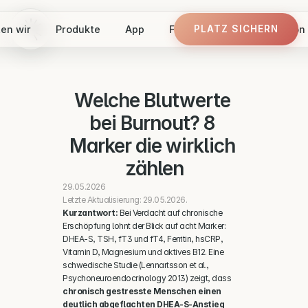
en wir
Produkte
App
Finde dein Panel
Vision
PLATZ SICHERN
PLATZ SICHERN
Welche Blutwerte 
bei Burnout? 8 
Marker die wirklich 
zählen
29.05.2026
Letzte Aktualisierung: 29.05.2026.
Kurzantwort:
 Bei Verdacht auf chronische 
Erschöpfung lohnt der Blick auf acht Marker: 
DHEA-S, TSH, fT3 und fT4, Ferritin, hsCRP, 
Vitamin D, Magnesium und aktives B12. Eine 
schwedische Studie (Lennartsson et al., 
Psychoneuroendocrinology 2013) zeigt, dass 
chronisch gestresste Menschen einen 
deutlich abgeflachten DHEA-S-Anstieg