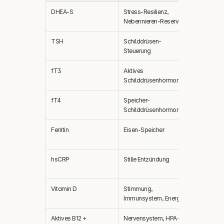
DHEA-S
Stress-Resilienz, 
Niedrig (L
Nebennieren-Reserve
2013)
TSH
Schilddrüsen-
Kann erhöh
Steuerung
normal se
fT3
Aktives 
Häufig nie
Schilddrüsenhormon
(Low-T3-P
fT4
Speicher-
Meist im 
Schilddrüsenhormon
Ferritin
Eisen-Speicher
Niedrig (M
Verstärker
hsCRP
Stille Entzündung
Leicht erhö
2005)
Vitamin D
Stimmung, 
Häufig unt
Immunsystem, Energie
Aktives B12 + 
Nervensystem, HPA-
Häufig im 