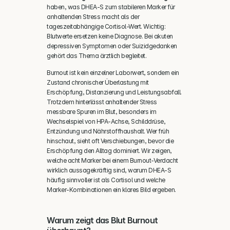
haben, was DHEA-S zum stabileren Marker für 
anhaltenden Stress macht als der 
tageszeitabhängige Cortisol-Wert. Wichtig: 
Blutwerte ersetzen keine Diagnose. Bei akuten 
depressiven Symptomen oder Suizidgedanken 
gehört das Thema ärztlich begleitet.
Burnout ist kein einzelner Laborwert, sondern ein 
Zustand chronischer Überlastung mit 
Erschöpfung, Distanzierung und Leistungsabfall. 
Trotzdem hinterlässt anhaltender Stress 
messbare Spuren im Blut, besonders im 
Wechselspiel von HPA-Achse, Schilddrüse, 
Entzündung und Nährstoffhaushalt. Wer früh 
hinschaut, sieht oft Verschiebungen, bevor die 
Erschöpfung den Alltag dominiert. Wir zeigen, 
welche acht Marker bei einem Burnout-Verdacht 
wirklich aussagekräftig sind, warum DHEA-S 
häufig sinnvoller ist als Cortisol und welche 
Marker-Kombinationen ein klares Bild ergeben.
Warum zeigt das Blut Burnout 