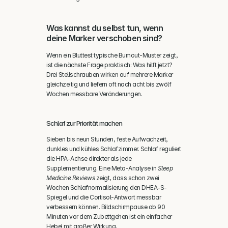
Was kannst du selbst tun, wenn 
deine Marker verschoben sind?
Wenn ein Bluttest typische Burnout-Muster zeigt, 
ist die nächste Frage praktisch: Was hilft jetzt? 
Drei Stellschrauben wirken auf mehrere Marker 
gleichzeitig und liefern oft nach acht bis zwölf 
Wochen messbare Veränderungen.
Schlaf zur Priorität machen
Sieben bis neun Stunden, feste Aufwachzeit, 
dunkles und kühles Schlafzimmer. Schlaf reguliert 
die HPA-Achse direkter als jede 
Supplementierung. Eine Meta-Analyse in 
Sleep 
Medicine Reviews
 zeigt, dass schon zwei 
Wochen Schlafnormalisierung den DHEA-S-
Spiegel und die Cortisol-Antwort messbar 
verbessern können. Bildschirmpause ab 90 
Minuten vor dem Zubettgehen ist ein einfacher 
Hebel mit großer Wirkung.