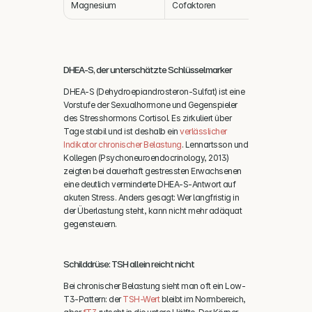
Magnesium
Cofaktoren
Drittel
DHEA-S, der unterschätzte Schlüsselmarker
DHEA-S (Dehydroepiandrosteron-Sulfat) ist eine 
Vorstufe der Sexualhormone und Gegenspieler 
des Stresshormons Cortisol. Es zirkuliert über 
Tage stabil und ist deshalb ein 
verlässlicher 
Indikator chronischer Belastung
. Lennartsson und 
Kollegen (Psychoneuroendocrinology, 2013) 
zeigten bei dauerhaft gestressten Erwachsenen 
eine deutlich verminderte DHEA-S-Antwort auf 
akuten Stress. Anders gesagt: Wer langfristig in 
der Überlastung steht, kann nicht mehr adäquat 
gegensteuern.
Schilddrüse: TSH allein reicht nicht
Bei chronischer Belastung sieht man oft ein Low-
T3-Pattern: der 
TSH-Wert
 bleibt im Normbereich, 