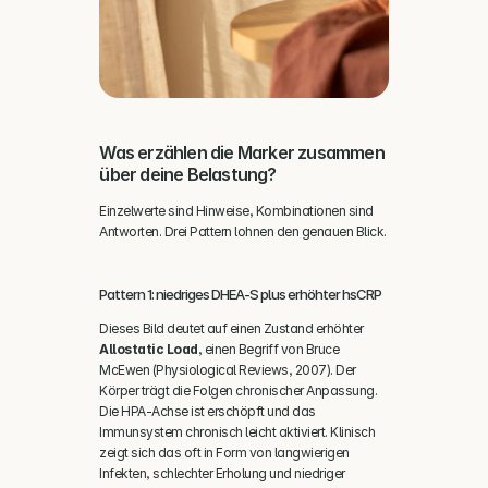
Was erzählen die Marker zusammen 
über deine Belastung?
Einzelwerte sind Hinweise, Kombinationen sind 
Antworten. Drei Pattern lohnen den genauen Blick.
Pattern 1: niedriges DHEA-S plus erhöhter hsCRP
Dieses Bild deutet auf einen Zustand erhöhter 
Allostatic Load
, einen Begriff von Bruce 
McEwen (Physiological Reviews, 2007). Der 
Körper trägt die Folgen chronischer Anpassung. 
Die HPA-Achse ist erschöpft und das 
Immunsystem chronisch leicht aktiviert. Klinisch 
zeigt sich das oft in Form von langwierigen 
Infekten, schlechter Erholung und niedriger 