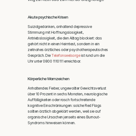
Akute psychische Krisen
Suizidgedanken, anhaltend depressive 
Stimmung mit Hoffnungslosigkeit, 
Antriebslosigkeit, die den Alltag blockiert: das 
gehört nicht in einen Heimtest, sondern in ein 
zeitnahes ärztliches oder psychotherapeutisches 
Gespräch. Die 
Telefonseelsorge
 ist rund um die 
Uhr unter 0800 1110111 erreichbar.
Körperliche Warnzeichen
Anhaltendes Fieber, ungewollter Gewichtsverlust 
über 10 Prozent in sechs Monaten, neurologische 
Auffälligkeiten oder rasch fortschreitende 
kognitive Einschränkungen: solche Red Flags 
sollten ärztlich abgeklärt werden, weil sie auf 
organische Ursachen jenseits eines Burnout-
Syndroms hinweisen können.