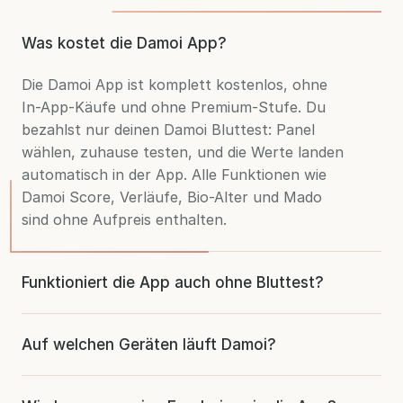
Was kostet die Damoi App?
Die Damoi App ist komplett kostenlos, ohne
In-App-Käufe und ohne Premium-Stufe. Du
bezahlst nur deinen Damoi Bluttest: Panel
wählen, zuhause testen, und die Werte landen
automatisch in der App. Alle Funktionen wie
Damoi Score, Verläufe, Bio-Alter und Mado
sind ohne Aufpreis enthalten.
Funktioniert die App auch ohne Bluttest?
Du kannst die Damoi App kostenlos laden und
Auf welchen Geräten läuft Damoi?
dich in Ruhe umsehen. Ihre Stärke zeigt sie ab
deinem ersten Test: Dann füllen sich der
Die Damoi App gibt es nativ fürs iPhone (ab
Damoi Score, die einzelnen Biomarker und die