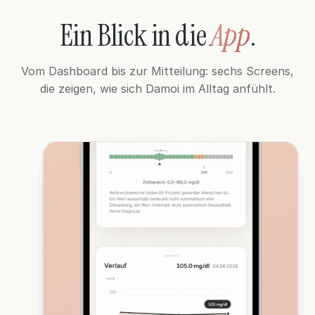
Ein Blick
in die
App
.
Auf einen Blick, was sich seit dem letzten
Erklärt jeden Marker verständlich
Test bewegt hat
Vom Dashboard bis zur Mitteilung: sechs Screens,
Kennt deinen kompletten Verlauf
Kontext statt nackter Zahlen, du verstehst
die zeigen, wie sich Damoi im Alltag anfühlt.
deine Werte
Kontext statt Diagnose, was du tust,
besprichst du mit deinem Arzt