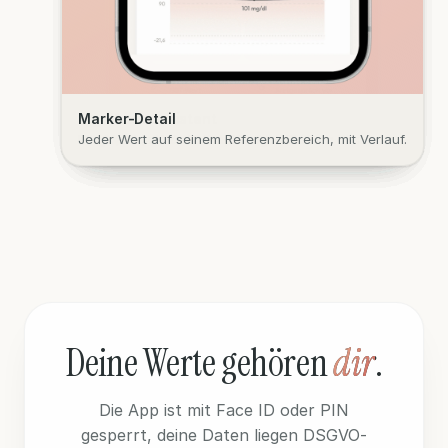
Dashboard
Ergebnisse
Trends
Mado · KI-Assistent
Marker-Detail
Score, Panels und letzte Tests auf einen Blick.
Alle Marker eines Tests, klar geordnet.
Jeder Marker als Kurve über die Zeit.
Frag nach, was ein Wert bedeutet.
Jeder Wert auf seinem Referenzbereich, mit Verlauf.
Deine Werte gehören
dir
.
Die App ist mit Face ID oder PIN
gesperrt, deine Daten liegen DSGVO-