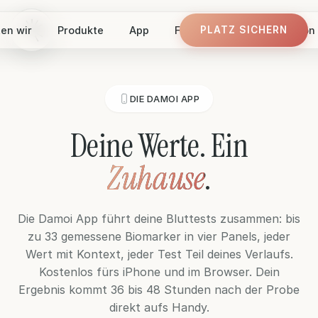
en wir
Produkte
App
Finde dein Panel
Vision
PLATZ SICHERN
PLATZ SICHERN
DIE DAMOI APP
Deine Werte. Ein
Zuhause
.
Die Damoi App führt deine Bluttests zusammen: bis
zu 33 gemessene Biomarker in vier Panels, jeder
Wert mit Kontext, jeder Test Teil deines Verlaufs.
Kostenlos fürs iPhone und im Browser. Dein
Ergebnis kommt 36 bis 48 Stunden nach der Probe
direkt aufs Handy.