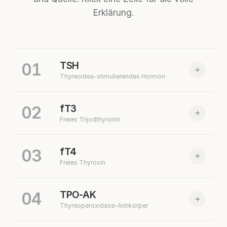
Erklärung.
01
TSH
Thyreoidea-stimulierendes Hormon
02
fT3
Freies Trijodthyronin
03
fT4
Freies Thyroxin
Zum Marker
QUELLE:
ENDOCRINE SOCIETY 2024
04
TPO-AK
Thyreoperoxidase-Antikörper