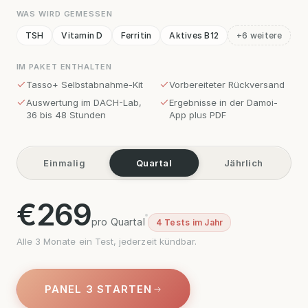
WAS WIRD GEMESSEN
TSH
Vitamin D
Ferritin
Aktives B12
+6 weitere
IM PAKET ENTHALTEN
Tasso+ Selbstabnahme-Kit
Vorbereiteter Rückversand
Auswertung im DACH-Lab,
Ergebnisse in der Damoi-
36 bis 48 Stunden
App plus PDF
Einmalig
Quartal
Jährlich
€
269
pro Quartal
4 Tests im Jahr
Alle 3 Monate ein Test, jederzeit kündbar.
PANEL 3 STARTEN
PANEL 3 STARTEN