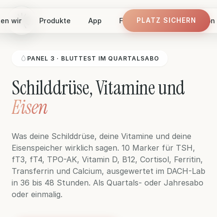
en wir
Produkte
App
Finde dein Panel
Vision
PLATZ SICHERN
PLATZ SICHERN
PANEL 3 · BLUTTEST IM QUARTALSABO
Schilddrüse, Vitamine und
Eisen
Was deine Schilddrüse, deine Vitamine und deine
Eisenspeicher wirklich sagen. 10 Marker für TSH,
fT3, fT4, TPO-AK, Vitamin D, B12, Cortisol, Ferritin,
Transferrin und Calcium, ausgewertet im DACH-Lab
in 36 bis 48 Stunden. Als Quartals- oder Jahresabo
oder einmalig.