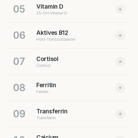
05
Vitamin D
Zum Marker
QUELLE:
ENDOCRINE SOCIETY 2024
25-OH-Vitamin D
Zum Marker
QUELLE:
ENDOCRINE SOCIETY 2024
06
Aktives B12
Holo-Transcobalamin
07
Cortisol
Cortisol
Zum Marker
QUELLE:
ETA 2013
08
Ferritin
Zum Marker
QUELLE:
ENDOCRINE SOCIETY 2024
Ferritin
09
Transferrin
Transferrin
Zum Marker
QUELLE:
WHO 2024
Calcium