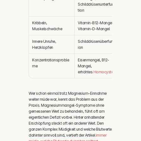
Schilddrüsenunterfunk
tion
Kribbeln, 
Vitamin-B12-Mangel, 
Aktives B1
Muskelschwäche
Vitamin-D-Mangel
Innere Unruhe, 
Schilddrüsenüberfunkt
TSH und di
Herzklopfen
ion
Schilddrü
Konzentrationsproble
Eisenmangel, B12-
Ferritin, A
me
Mangel, 
erhöhtes 
Homocystein
Wer schon einmal trotz Magnesium-Einnahme 
weiter müde war, kennt das Problem aus der 
Praxis. Magnesiummangel-Symptome ohne 
gemessenen Wert zu behandeln, führt oft am 
eigentlichen Defizit vorbei. Hinter anhaltender 
Erschöpfung steckt oft ein anderer Wert. Den 
ganzen Komplex Müdigkeit und welche Blutwerte 
dahinter sinnvoll sind, vertieft der Artikel 
immer 