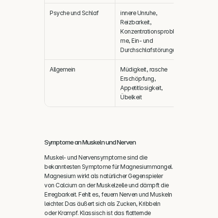
Psyche und Schlaf
innere Unruhe, 
Reizbarkeit, 
Konzentrationsproble
me, Ein- und 
Durchschlafstörungen
Allgemein
Müdigkeit, rasche 
Erschöpfung, 
Appetitlosigkeit, 
Übelkeit
Symptome an Muskeln und Nerven
Muskel- und Nervensymptome sind die 
bekanntesten Symptome für Magnesiummangel. 
Magnesium wirkt als natürlicher Gegenspieler 
von Calcium an der Muskelzelle und dämpft die 
Erregbarkeit. Fehlt es, feuern Nerven und Muskeln 
leichter. Das äußert sich als Zucken, Kribbeln 
oder Krampf. Klassisch ist das flatternde 