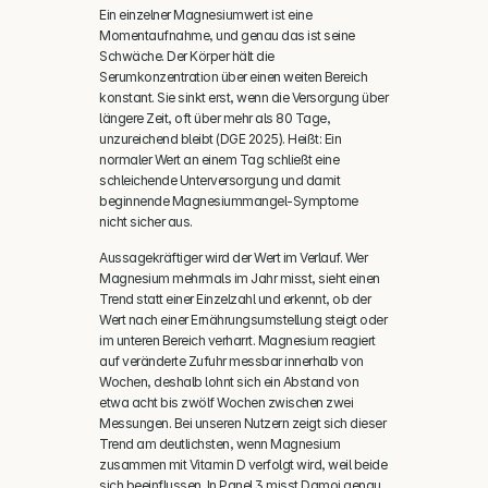
Ein einzelner Magnesiumwert ist eine 
Momentaufnahme, und genau das ist seine 
Schwäche. Der Körper hält die 
Serumkonzentration über einen weiten Bereich 
konstant. Sie sinkt erst, wenn die Versorgung über 
längere Zeit, oft über mehr als 80 Tage, 
unzureichend bleibt (DGE 2025). Heißt: Ein 
normaler Wert an einem Tag schließt eine 
schleichende Unterversorgung und damit 
beginnende Magnesiummangel-Symptome 
nicht sicher aus.
Aussagekräftiger wird der Wert im Verlauf. Wer 
Magnesium mehrmals im Jahr misst, sieht einen 
Trend statt einer Einzelzahl und erkennt, ob der 
Wert nach einer Ernährungsumstellung steigt oder 
im unteren Bereich verharrt. Magnesium reagiert 
auf veränderte Zufuhr messbar innerhalb von 
Wochen, deshalb lohnt sich ein Abstand von 
etwa acht bis zwölf Wochen zwischen zwei 
Messungen. Bei unseren Nutzern zeigt sich dieser 
Trend am deutlichsten, wenn Magnesium 
zusammen mit Vitamin D verfolgt wird, weil beide 
sich beeinflussen. In Panel 3 misst Damoi genau 