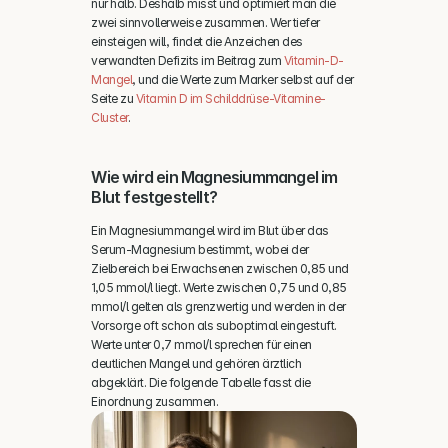
nur halb. Deshalb misst und optimiert man die 
zwei sinnvollerweise zusammen. Wer tiefer 
einsteigen will, findet die Anzeichen des 
verwandten Defizits im Beitrag zum 
Vitamin-D-
Mangel
, und die Werte zum Marker selbst auf der 
Seite zu 
Vitamin D im Schilddrüse-Vitamine-
Cluster
.
Wie wird ein Magnesiummangel im 
Blut festgestellt?
Ein Magnesiummangel wird im Blut über das 
Serum-Magnesium bestimmt, wobei der 
Zielbereich bei Erwachsenen zwischen 0,85 und 
1,05 mmol/l liegt. Werte zwischen 0,75 und 0,85 
mmol/l gelten als grenzwertig und werden in der 
Vorsorge oft schon als suboptimal eingestuft. 
Werte unter 0,7 mmol/l sprechen für einen 
deutlichen Mangel und gehören ärztlich 
abgeklärt. Die folgende Tabelle fasst die 
Einordnung zusammen.