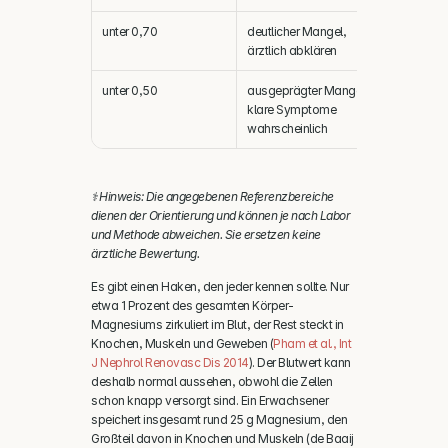
unter 0,70
deutlicher Mangel, 
ärztlich abklären
unter 0,50
ausgeprägter Mangel, 
klare Symptome 
wahrscheinlich
⚕️ Hinweis: Die angegebenen Referenzbereiche 
dienen der Orientierung und können je nach Labor 
und Methode abweichen. Sie ersetzen keine 
ärztliche Bewertung.
Es gibt einen Haken, den jeder kennen sollte. Nur 
etwa 1 Prozent des gesamten Körper-
Magnesiums zirkuliert im Blut, der Rest steckt in 
Knochen, Muskeln und Geweben (
Pham et al., Int 
J Nephrol Renovasc Dis 2014
). Der Blutwert kann 
deshalb normal aussehen, obwohl die Zellen 
schon knapp versorgt sind. Ein Erwachsener 
speichert insgesamt rund 25 g Magnesium, den 
Großteil davon in Knochen und Muskeln (de Baaij 