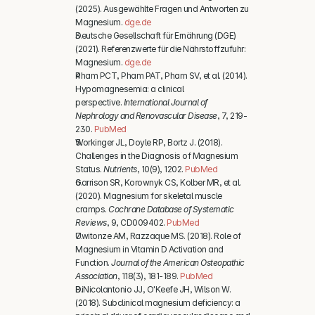
(2025). Ausgewählte Fragen und Antworten zu 
Magnesium. 
dge.de
Deutsche Gesellschaft für Ernährung (DGE) 
(2021). Referenzwerte für die Nährstoffzufuhr: 
Magnesium. 
dge.de
Pham PCT, Pham PAT, Pham SV, et al. (2014). 
Hypomagnesemia: a clinical 
perspective. 
International Journal of 
Nephrology and Renovascular Disease
, 7, 219-
230. 
PubMed
Workinger JL, Doyle RP, Bortz J. (2018). 
Challenges in the Diagnosis of Magnesium 
Status. 
Nutrients
, 10(9), 1202. 
PubMed
Garrison SR, Korownyk CS, Kolber MR, et al. 
(2020). Magnesium for skeletal muscle 
cramps. 
Cochrane Database of Systematic 
Reviews
, 9, CD009402. 
PubMed
Uwitonze AM, Razzaque MS. (2018). Role of 
Magnesium in Vitamin D Activation and 
Function. 
Journal of the American Osteopathic 
Association
, 118(3), 181-189. 
PubMed
DiNicolantonio JJ, O'Keefe JH, Wilson W. 
(2018). Subclinical magnesium deficiency: a 