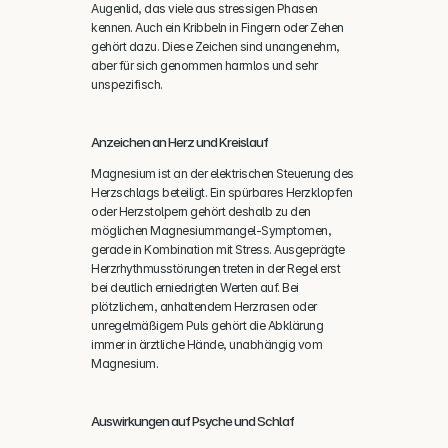
Augenlid, das viele aus stressigen Phasen 
kennen. Auch ein Kribbeln in Fingern oder Zehen 
gehört dazu. Diese Zeichen sind unangenehm, 
aber für sich genommen harmlos und sehr 
unspezifisch.
Anzeichen an Herz und Kreislauf
Magnesium ist an der elektrischen Steuerung des 
Herzschlags beteiligt. Ein spürbares Herzklopfen 
oder Herzstolpern gehört deshalb zu den 
möglichen Magnesiummangel-Symptomen, 
gerade in Kombination mit Stress. Ausgeprägte 
Herzrhythmusstörungen treten in der Regel erst 
bei deutlich erniedrigten Werten auf. Bei 
plötzlichem, anhaltendem Herzrasen oder 
unregelmäßigem Puls gehört die Abklärung 
immer in ärztliche Hände, unabhängig vom 
Magnesium.
Auswirkungen auf Psyche und Schlaf