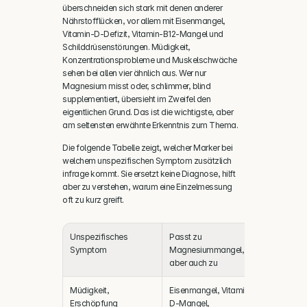
überschneiden sich stark mit denen anderer 
Nährstofflücken, vor allem mit Eisenmangel, 
Vitamin-D-Defizit, Vitamin-B12-Mangel und 
Schilddrüsenstörungen. Müdigkeit, 
Konzentrationsprobleme und Muskelschwäche 
sehen bei allen vier ähnlich aus. Wer nur 
Magnesium misst oder, schlimmer, blind 
supplementiert, übersieht im Zweifel den 
eigentlichen Grund. Das ist die wichtigste, aber 
am seltensten erwähnte Erkenntnis zum Thema.
Die folgende Tabelle zeigt, welcher Marker bei 
welchem unspezifischen Symptom zusätzlich 
infrage kommt. Sie ersetzt keine Diagnose, hilft 
aber zu verstehen, warum eine Einzelmessung 
oft zu kurz greift.
Unspezifisches 
Passt zu 
Sinnvolle z
Symptom
Magnesiummangel, 
Marker
aber auch zu
Müdigkeit, 
Eisenmangel, Vitamin-
Ferritin
, 
Vi
Erschöpfung
D-Mangel, 