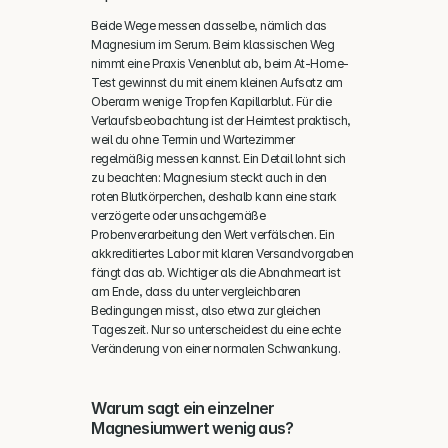
Beide Wege messen dasselbe, nämlich das 
Magnesium im Serum. Beim klassischen Weg 
nimmt eine Praxis Venenblut ab, beim At-Home-
Test gewinnst du mit einem kleinen Aufsatz am 
Oberarm wenige Tropfen Kapillarblut. Für die 
Verlaufsbeobachtung ist der Heimtest praktisch, 
weil du ohne Termin und Wartezimmer 
regelmäßig messen kannst. Ein Detail lohnt sich 
zu beachten: Magnesium steckt auch in den 
roten Blutkörperchen, deshalb kann eine stark 
verzögerte oder unsachgemäße 
Probenverarbeitung den Wert verfälschen. Ein 
akkreditiertes Labor mit klaren Versandvorgaben 
fängt das ab. Wichtiger als die Abnahmeart ist 
am Ende, dass du unter vergleichbaren 
Bedingungen misst, also etwa zur gleichen 
Tageszeit. Nur so unterscheidest du eine echte 
Veränderung von einer normalen Schwankung.
Warum sagt ein einzelner 
Magnesiumwert wenig aus?