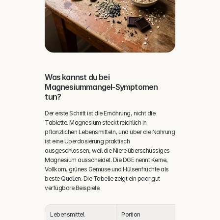
Was kannst du bei 
Magnesiummangel-Symptomen 
tun?
Der erste Schritt ist die Ernährung, nicht die 
Tablette. Magnesium steckt reichlich in 
pflanzlichen Lebensmitteln, und über die Nahrung 
ist eine Überdosierung praktisch 
ausgeschlossen, weil die Niere überschüssiges 
Magnesium ausscheidet. Die DGE nennt Kerne, 
Vollkorn, grünes Gemüse und Hülsenfrüchte als 
beste Quellen. Die Tabelle zeigt ein paar gut 
verfügbare Beispiele.
Lebensmittel
Portion
Magnesium