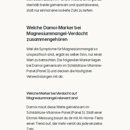
deshalb beide gemeinsam und quartalsweise, 
statt nur einmal eine isolierte Zahl zu liefern.
Welche Damoi-Marker bei 
Magnesiummangel-Verdacht 
zusammengehören
Weil die Symptome für Magnesiummangel so 
unspezifisch sind, ergibt es selten Sinn, nur einen 
Wert zu betrachten. Die folgenden Marker liegen 
bei Damoi gemeinsam im Schilddrüse-Vitamine-
Panel (Panel 3) und decken die häufigsten 
Verwechslungen mit ab.
Welche Marker bei Verdacht auf 
Magnesiummangel relevant sind
Damoi misst diese Werte gemeinsam im 
Schilddrüse-Vitamine-Panel (Panel 3). Statt einer 
Einmal-Messung baust du dir mit At-Home-Tests 
einen Trend auf, der mehr verrät als jede einzelne 
Zahl.