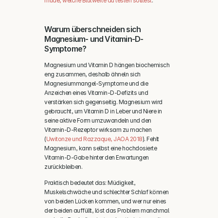
müde, welche Blutwerte du testen solltest
.
Warum überschneiden sich 
Magnesium- und Vitamin-D-
Symptome?
Magnesium und Vitamin D hängen biochemisch 
eng zusammen, deshalb ähneln sich 
Magnesiummangel-Symptome und die 
Anzeichen eines Vitamin-D-Defizits und 
verstärken sich gegenseitig. Magnesium wird 
gebraucht, um Vitamin D in Leber und Niere in 
seine aktive Form umzuwandeln und den 
Vitamin-D-Rezeptor wirksam zu machen 
(
Uwitonze und Razzaque, JAOA 2018
). Fehlt 
Magnesium, kann selbst eine hochdosierte 
Vitamin-D-Gabe hinter den Erwartungen 
zurückbleiben.
Praktisch bedeutet das: Müdigkeit, 
Muskelschwäche und schlechter Schlaf können 
von beiden Lücken kommen, und wer nur eines 
der beiden auffüllt, löst das Problem manchmal 