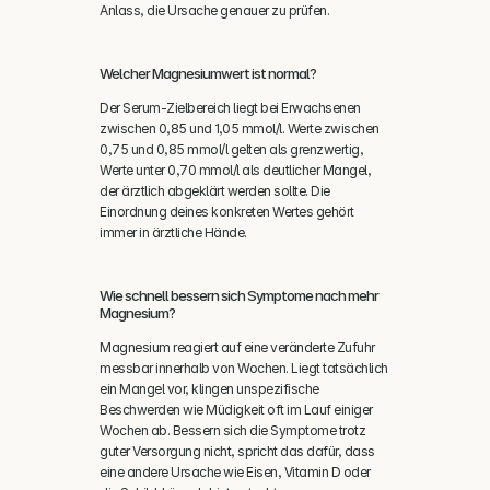
Anlass, die Ursache genauer zu prüfen.
Welcher Magnesiumwert ist normal?
Der Serum-Zielbereich liegt bei Erwachsenen 
zwischen 0,85 und 1,05 mmol/l. Werte zwischen 
0,75 und 0,85 mmol/l gelten als grenzwertig, 
Werte unter 0,70 mmol/l als deutlicher Mangel, 
der ärztlich abgeklärt werden sollte. Die 
Einordnung deines konkreten Wertes gehört 
immer in ärztliche Hände.
Wie schnell bessern sich Symptome nach mehr 
Magnesium?
Magnesium reagiert auf eine veränderte Zufuhr 
messbar innerhalb von Wochen. Liegt tatsächlich 
ein Mangel vor, klingen unspezifische 
Beschwerden wie Müdigkeit oft im Lauf einiger 
Wochen ab. Bessern sich die Symptome trotz 
guter Versorgung nicht, spricht das dafür, dass 
eine andere Ursache wie Eisen, Vitamin D oder 