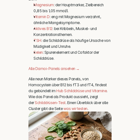
Magnesium
: der Hauptmarker, Zielbereich 
0,85 bis 1,05 mmol/l.
Vitamin D
: eng mit Magnesium verzahnt, 
ähnliche Mangelsymptome.
Aktives B12
: bei Kribbeln, Muskel- und 
Konzentrationsthemen.
TSH
: die Schilddrüse als häufige Ursache von 
Müdigkeit und Unruhe.
Selen
: Spurenelement und Cofaktor der 
Schilddrüse.
Alle Damoi-Panels ansehen →
Alle neun Marker dieses Panels, von 
Homocystein über B12 bis fT3 und fT4, findest 
du gebündelt im 
Hub Schilddrüse und Vitamine
. 
Wie das Panel als Produkt aussieht, zeigt 
der 
Schilddrüsen-Test
. Einen Überblick über alle 
Cluster gibt die Seite 
was wir testen
.