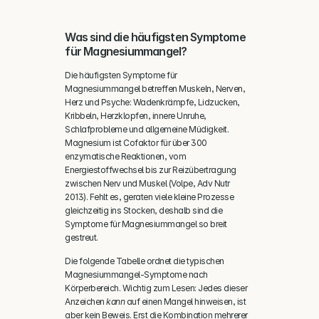
Was sind die häufigsten Symptome 
für Magnesiummangel?
Die häufigsten Symptome für 
Magnesiummangel betreffen Muskeln, Nerven, 
Herz und Psyche: Wadenkrämpfe, Lidzucken, 
Kribbeln, Herzklopfen, innere Unruhe, 
Schlafprobleme und allgemeine Müdigkeit. 
Magnesium ist Cofaktor für über 300 
enzymatische Reaktionen, vom 
Energiestoffwechsel bis zur Reizübertragung 
zwischen Nerv und Muskel (Volpe, Adv Nutr 
2013). Fehlt es, geraten viele kleine Prozesse 
gleichzeitig ins Stocken, deshalb sind die 
Symptome für Magnesiummangel so breit 
gestreut.
Die folgende Tabelle ordnet die typischen 
Magnesiummangel-Symptome nach 
Körperbereich. Wichtig zum Lesen: Jedes dieser 
Anzeichen 
kann
 auf einen Mangel hinweisen, ist 
aber kein Beweis. Erst die Kombination mehrerer 