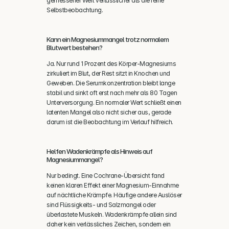
gemessener Wert verlässlicher als die reine 
Selbstbeobachtung.
Kann ein Magnesiummangel trotz normalem 
Blutwert bestehen?
Ja. Nur rund 1 Prozent des Körper-Magnesiums 
zirkuliert im Blut, der Rest sitzt in Knochen und 
Geweben. Die Serumkonzentration bleibt lange 
stabil und sinkt oft erst nach mehr als 80 Tagen 
Unterversorgung. Ein normaler Wert schließt einen 
latenten Mangel also nicht sicher aus, gerade 
darum ist die Beobachtung im Verlauf hilfreich.
Helfen Wadenkrämpfe als Hinweis auf 
Magnesiummangel?
Nur bedingt. Eine Cochrane-Übersicht fand 
keinen klaren Effekt einer Magnesium-Einnahme 
auf nächtliche Krämpfe. Häufige andere Auslöser 
sind Flüssigkeits- und Salzmangel oder 
überlastete Muskeln. Wadenkrämpfe allein sind 
daher kein verlässliches Zeichen, sondern ein 