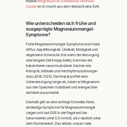
Marker 
Magnesium im Schilddrüse-Vitamine-
Cluster
 an: Er macht aus dem Verdacht eine Zahl.
Wie unterscheiden sich frühe und 
ausgeprägte Magnesiummangel-
Symptome?
Frühe Magnesiummangel-Symptome sind meist 
diffus: Appetitlosigkeit, Übelkeit, Müdigkeit und 
allgemeine Schwäche. Erst wenn die Versorgung 
über längere Zeit knapp bleibt, kommen die 
bekannteren neuromuskulären Zeichen wie 
Krämpfe, Kribbeln und Herzrhythmusstörungen 
dazu (DGE 2025). Der Körper puffert eine 
Unterversorgung lange ab, indem er Magnesium 
aus den Speichern mobilisiert und weniger über 
die Niere ausscheidet.
Deshalb gibt es eine wichtige Schwelle. Klare, 
eindeutige Symptome für Magnesiummangel 
zeigen sich laut DGE in der Regel erst bei 
Serumwerten unter 0,5 mmol/l, also deutlich unter 
dem Normbereich. Das erklärt, warum viele 