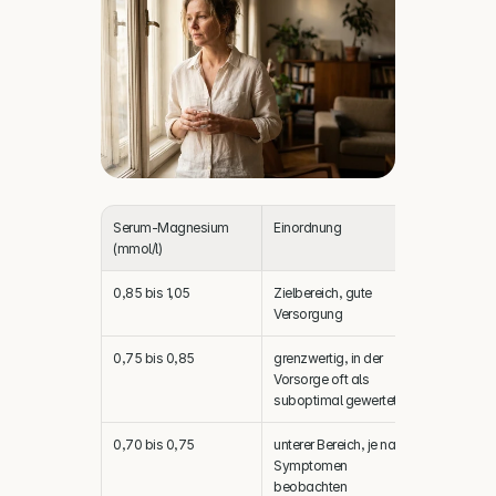
Serum-Magnesium 
Einordnung
(mmol/l)
0,85 bis 1,05
Zielbereich, gute 
Versorgung
0,75 bis 0,85
grenzwertig, in der 
Vorsorge oft als 
suboptimal gewertet
0,70 bis 0,75
unterer Bereich, je nach 
Symptomen 
beobachten