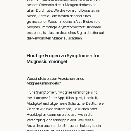
besser: Oberhalb dieser Mengen drohen vor 
allem Durchfälle. Welche Form und Dosis zu dir 
passt, klärst du am besten anhand eines 
gemessenen Werts mit deinem Arzt. Bleiben die 
Magnesiummangel-Symptome trotz Einnahme 
bestehen, ist das ein deutliches Signal, breiter auf 
die verwandten Marker zu schauen.
Häufige Fragen zu Symptomen für 
Magnesiummangel
Was sind die ersten Anzeichen eines 
Magnesiummangels?
Frühe Symptome für Magnesiummangel sind 
meist unspezifisch: Appetitlosigkeit, Übelkeit, 
Müdigkeit und allgemeine Schwäche. Deutlichere 
Zeichen wie Wadenkrämpfe, Lidzucken oder 
Herzklopfen kommen erst dazu, wenn die 
Versorgung länger knapp bleibt. Weil diese 
Anzeichen auch andere Ursachen haben, ist ein 