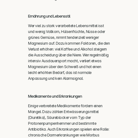
Ernährung und Lebensstil
Wer viel zu stark verarbeitete Lebensmittel isst 
und wenig Vollkorn, Hülsenfrüchte, Nüsse oder 
grünes Gemüse, nimmt tendenziell weniger 
Magnesium auf. Dazu kommen Faktoren, die den 
Verlust erhöhen: viel Kaffee und Alkohol steigern 
die Ausscheidung über die Niere. Wer regelmäßig 
intensiv Ausdauersport macht, verliert etwas 
Magnesium über den Schweiß und hat einen 
leicht erhöhten Bedarf, das ist normale 
Anpassung und kein Alarmsignal.
Medikamente und Erkrankungen
Einige verbreitete Medikamente fördern einen 
Mangel. Dazu zählen Entwässerungsmittel 
(Diuretika), Säureblocker vom Typ der 
Protonenpumpenhemmer und bestimmte 
Antibiotika. Auch Erkrankungen spielen eine Rolle: 
chronische Darmerkrankungen wie Morbus 