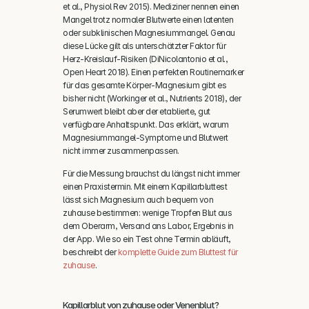
et al., Physiol Rev 2015). Mediziner nennen einen 
Mangel trotz normaler Blutwerte einen latenten 
oder subklinischen Magnesiummangel. Genau 
diese Lücke gilt als unterschätzter Faktor für 
Herz-Kreislauf-Risiken (DiNicolantonio et al., 
Open Heart 2018). Einen perfekten Routinemarker 
für das gesamte Körper-Magnesium gibt es 
bisher nicht (Workinger et al., Nutrients 2018), der 
Serumwert bleibt aber der etablierte, gut 
verfügbare Anhaltspunkt. Das erklärt, warum 
Magnesiummangel-Symptome und Blutwert 
nicht immer zusammenpassen.
Für die Messung brauchst du längst nicht immer 
einen Praxistermin. Mit einem Kapillarbluttest 
lässt sich Magnesium auch bequem von 
zuhause bestimmen: wenige Tropfen Blut aus 
dem Oberarm, Versand ans Labor, Ergebnis in 
der App. Wie so ein Test ohne Termin abläuft, 
beschreibt der 
komplette Guide zum Bluttest für 
zuhause
.
Kapillarblut von zuhause oder Venenblut?