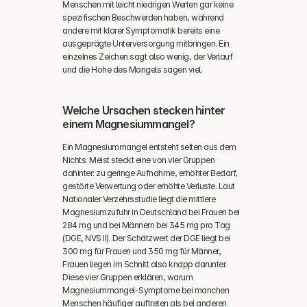
Menschen mit leicht niedrigen Werten gar keine 
spezifischen Beschwerden haben, während 
andere mit klarer Symptomatik bereits eine 
ausgeprägte Unterversorgung mitbringen. Ein 
einzelnes Zeichen sagt also wenig, der Verlauf 
und die Höhe des Mangels sagen viel.
Welche Ursachen stecken hinter 
einem Magnesiummangel?
Ein Magnesiummangel entsteht selten aus dem 
Nichts. Meist steckt eine von vier Gruppen 
dahinter: zu geringe Aufnahme, erhöhter Bedarf, 
gestörte Verwertung oder erhöhte Verluste. Laut 
Nationaler Verzehrsstudie liegt die mittlere 
Magnesiumzufuhr in Deutschland bei Frauen bei 
284 mg und bei Männern bei 345 mg pro Tag 
(DGE, NVS II). Der Schätzwert der DGE liegt bei 
300 mg für Frauen und 350 mg für Männer, 
Frauen liegen im Schnitt also knapp darunter. 
Diese vier Gruppen erklären, warum 
Magnesiummangel-Symptome bei manchen 
Menschen häufiger auftreten als bei anderen.