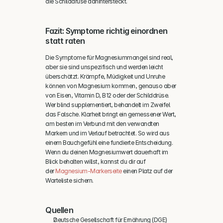
die Schilddrüse dahintersteckt.
Fazit: Symptome richtig einordnen 
statt raten
Die Symptome für Magnesiummangel sind real, 
aber sie sind unspezifisch und werden leicht 
überschätzt. Krämpfe, Müdigkeit und Unruhe 
können von Magnesium kommen, genauso aber 
von Eisen, Vitamin D, B12 oder der Schilddrüse. 
Wer blind supplementiert, behandelt im Zweifel 
das Falsche. Klarheit bringt ein gemessener Wert, 
am besten im Verbund mit den verwandten 
Markern und im Verlauf betrachtet. So wird aus 
einem Bauchgefühl eine fundierte Entscheidung. 
Wenn du deinen Magnesiumwert dauerhaft im 
Blick behalten willst, kannst du dir auf 
der 
Magnesium-Markerseite
 einen Platz auf der 
Warteliste sichern.
Quellen
Deutsche Gesellschaft für Ernährung (DGE) 