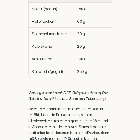
Spinat (gegart)
150 g
92 mg
Haferflocken
60 g
77 mg
Sonnenblumenkerne
20 g
67 mg
Kürbiskerne
20 g
57 mg
Vollkornbrot
100 g
55 mg
Kartoffeln (gegart)
250 g
53 mg
Werte gerundet nach DGE-Beispielrechnung. Der 
Gehalt schwankt je nach Sorte und Zubereitung.
Reicht die Ernährung nicht oder ist der Bedarf 
erhöht, kann ein Präparat sinnvoll sein, 
idealerweise nach einem gemessenen Wert und 
in Absprache mit deinem Arzt. Sinnvoll dosieren 
statt blind hochdosieren ist hier die Devise, denn 
größere Mengen aus Präparaten können 