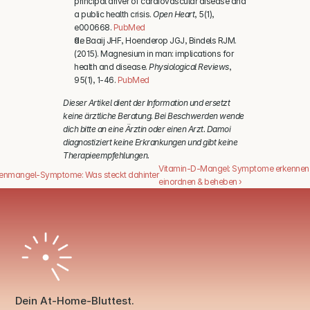
principal driver of cardiovascular disease and 
a public health crisis. 
Open Heart
, 5(1), 
e000668. 
PubMed
de Baaij JHF, Hoenderop JGJ, Bindels RJM. 
(2015). Magnesium in man: implications for 
health and disease. 
Physiological Reviews
, 
95(1), 1-46. 
PubMed
Dieser Artikel dient der Information und ersetzt 
keine ärztliche Beratung. Bei Beschwerden wende 
dich bitte an eine Ärztin oder einen Arzt. Damoi 
diagnostiziert keine Erkrankungen und gibt keine 
Therapieempfehlungen.
Vitamin-D-Mangel: Symptome erkennen, 
genmangel-Symptome: Was steckt dahinter
einordnen & beheben ›
Dein At-Home-Bluttest.