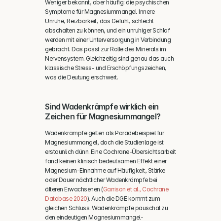
Weniger bekannt, aber häufig: die psychischen 
Symptome für Magnesiummangel. Innere 
Unruhe, Reizbarkeit, das Gefühl, schlecht 
abschalten zu können, und ein unruhiger Schlaf 
werden mit einer Unterversorgung in Verbindung 
gebracht. Das passt zur Rolle des Minerals im 
Nervensystem. Gleichzeitig sind genau das auch 
klassische Stress- und Erschöpfungszeichen, 
was die Deutung erschwert.
Sind Wadenkrämpfe wirklich ein 
Zeichen für Magnesiummangel?
Wadenkrämpfe gelten als Paradebeispiel für 
Magnesiummangel, doch die Studienlage ist 
erstaunlich dünn. Eine Cochrane-Übersichtsarbeit 
fand keinen klinisch bedeutsamen Effekt einer 
Magnesium-Einnahme auf Häufigkeit, Stärke 
oder Dauer nächtlicher Wadenkrämpfe bei 
älteren Erwachsenen (
Garrison et al., Cochrane 
Database 2020
). Auch die DGE kommt zum 
gleichen Schluss. Wadenkrämpfe pauschal zu 
den eindeutigen Magnesiummangel-