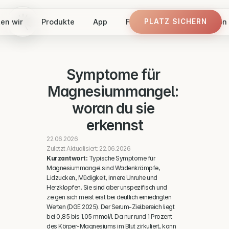
en wir
Produkte
App
Finde dein Panel
Vision
PLATZ SICHERN
PLATZ SICHERN
Symptome für 
Magnesiummangel: 
woran du sie 
erkennst
22.06.2026
Zuletzt Aktualisiert: 22.06.2026
Kurzantwort:
 Typische Symptome für 
Magnesiummangel sind Wadenkrämpfe, 
Lidzucken, Müdigkeit, innere Unruhe und 
Herzklopfen. Sie sind aber unspezifisch und 
zeigen sich meist erst bei deutlich erniedrigten 
Werten (DGE 2025). Der Serum-Zielbereich liegt 
bei 0,85 bis 1,05 mmol/l. Da nur rund 1 Prozent 
des Körper-Magnesiums im Blut zirkuliert, kann 