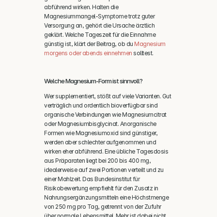
abführend wirken. Halten die 
Magnesiummangel-Symptome trotz guter 
Versorgung an, gehört die Ursache ärztlich 
geklärt. Welche Tageszeit für die Einnahme 
günstig ist, klärt der Beitrag, ob du 
Magnesium 
morgens oder abends einnehmen
 solltest. 
Welche Magnesium-Form ist sinnvoll?
Wer supplementiert, stößt auf viele Varianten. Gut 
verträglich und ordentlich bioverfügbar sind 
organische Verbindungen wie Magnesiumcitrat 
oder Magnesiumbisglycinat. Anorganische 
Formen wie Magnesiumoxid sind günstiger, 
werden aber schlechter aufgenommen und 
wirken eher abführend. Eine übliche Tagesdosis 
aus Präparaten liegt bei 200 bis 400 mg, 
idealerweise auf zwei Portionen verteilt und zu 
einer Mahlzeit. Das Bundesinstitut für 
Risikobewertung empfiehlt für den Zusatz in 
Nahrungsergänzungsmitteln eine Höchstmenge 
von 250 mg pro Tag, getrennt von der Zufuhr 
über normale Lebensmittel. Mehr ist dabei nicht 