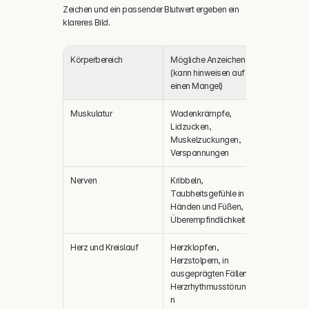
Zeichen und ein passender Blutwert ergeben ein 
klareres Bild.
Körperbereich
Mögliche Anzeichen 
(kann hinweisen auf 
einen Mangel)
Muskulatur
Wadenkrämpfe, 
Lidzucken, 
Muskelzuckungen, 
Verspannungen
Nerven
Kribbeln, 
Taubheitsgefühle in 
Händen und Füßen, 
Überempfindlichkeit
Herz und Kreislauf
Herzklopfen, 
Herzstolpern, in 
ausgeprägten Fällen 
Herzrhythmusstörunge
n