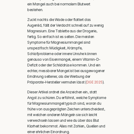
ein Mangel auch bei normalem Blutwert 
bestehen.
Zuckt nachts die Wade oder flattert das 
Augenlid, fällt der Verdacht schnell auf zu wenig 
Magnesium. Eine Tablette aus der Drogerie, 
fertig. So einfach ist es selten. Die meisten 
Symptome für Magnesiummangel sind 
unspezifisch: Müdigkeit, Krämpfe, 
Schlafprobleme oder innere Unruhe können 
genauso von Eisenmangel, einem Vitamin-D-
Defizit oder der Schilddrüse kommen. Und ein 
echter, messbarer Mangel ist bei ausgewogener 
Ernährung seltener, als die Werbung der 
Präparate-Hersteller vermuten lässt (
DGE 2025
).
Dieser Artikel ordnet die Anzeichen ein, statt 
Angst zu schüren. Du erfährst, welche Symptome 
für Magnesiummangel typisch sind, woran du 
frühe von ausgeprägten Zeichen unterscheidest, 
mit welchen anderen Mängeln sie sich leicht 
verwechseln lassen und wie du über das Blut 
Klarheit bekommst. Alles mit Zahlen, Quellen und 
einer ehrlichen Einordnung.