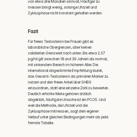
von etwa drei Monaten sinnvoll. Häufiger zu 
messen bringt wenig, solange Uhrzeit und 
Zyklusphase nicht konstant gehalten werden.
Fazit
Für freies Testosteron bei Frauen gibt es 
laborübliche Obergrenzen, aber keinen 
validierten Grenzwert nach unten. Bis etwa 2,57 
pg/ml gilt zwischen 18 und 39 Jahren als normal, 
mit sinkendem Bereich im höheren Alter. Die 
international abgestimmte Empfehlung lautet, 
das Gesamt-Testosteron als primären Marker zu 
nutzen und den freien Anteil über SHBG 
einzuordnen, statt eine einzelne Zahl zu bewerten. 
Deutlich erhöhte Werte gehören ärztlich 
abgeklärt, häufigste Ursache ist ein PCOS. Und 
weil die Methode, die Uhrzeit und die 
Zyklusphase mitmessen, sagt dein eigener 
Verlauf unter gleichen Bedingungen mehr als jede 
fremde Tabelle.