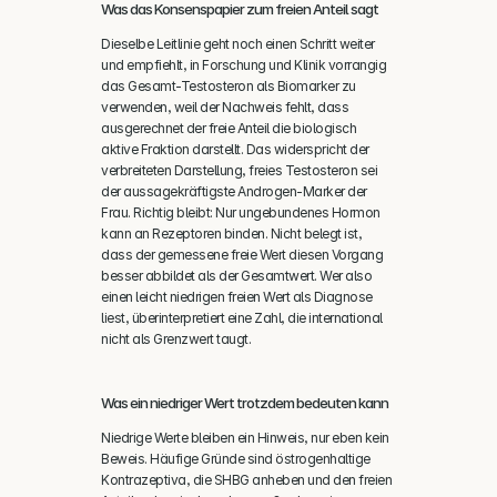
Was das Konsenspapier zum freien Anteil sagt
Dieselbe Leitlinie geht noch einen Schritt weiter 
und empfiehlt, in Forschung und Klinik vorrangig 
das Gesamt-Testosteron als Biomarker zu 
verwenden, weil der Nachweis fehlt, dass 
ausgerechnet der freie Anteil die biologisch 
aktive Fraktion darstellt. Das widerspricht der 
verbreiteten Darstellung, freies Testosteron sei 
der aussagekräftigste Androgen-Marker der 
Frau. Richtig bleibt: Nur ungebundenes Hormon 
kann an Rezeptoren binden. Nicht belegt ist, 
dass der gemessene freie Wert diesen Vorgang 
besser abbildet als der Gesamtwert. Wer also 
einen leicht niedrigen freien Wert als Diagnose 
liest, überinterpretiert eine Zahl, die international 
nicht als Grenzwert taugt.
Was ein niedriger Wert trotzdem bedeuten kann
Niedrige Werte bleiben ein Hinweis, nur eben kein 
Beweis. Häufige Gründe sind östrogenhaltige 
Kontrazeptiva, die SHBG anheben und den freien 