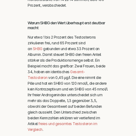
Prozent, verabschiedet.
Warum SHBG den Wert überhaupt erst deutbar 
macht
Nur etwa 1 bis 2 Prozent des Testosterons 
zirkulieren frei, rund 65 Prozent sind 
an 
SHBG
 gebunden und etwa 33 Prozent an 
Albumin. Damit steuert SHBG den freien Anteil 
stärker als die Produktionsmenge selbst. Ein 
Beispiel macht das greifbar: Zwei Frauen, beide 
34, haben ein identisches 
Gesamt-
Testosteron
 von 0,45 µg/l. Die eine nimmt die 
Pille und hat ein SHBG von 120 nmol/l, die andere 
kein Kontrazeptivum und ein SHBG von 45 nmol/l. 
Ihr freier Androgenindex unterscheidet sich um 
mehr als das Doppelte, 1,3 gegenüber 3,5, 
obwohl der Gesamtwert auf beiden Befunden 
gleich aussieht. Den Unterschied zwischen 
beiden Kennzahlen erklären wir vertiefend im 
Artikel 
freies und gesamtes Testosteron im 
Vergleich
.