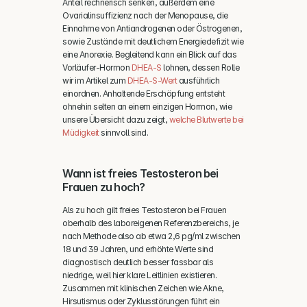
Anteil rechnerisch senken, außerdem eine 
Ovarialinsuffizienz nach der Menopause, die 
Einnahme von Antiandrogenen oder Östrogenen, 
sowie Zustände mit deutlichem Energiedefizit wie 
eine Anorexie. Begleitend kann ein Blick auf das 
Vorläufer-Hormon 
DHEA-S
 lohnen, dessen Rolle 
wir im Artikel zum 
DHEA-S-Wert
 ausführlich 
einordnen. Anhaltende Erschöpfung entsteht 
ohnehin selten an einem einzigen Hormon, wie 
unsere Übersicht dazu zeigt, 
welche Blutwerte bei 
Müdigkeit
 sinnvoll sind.
Wann ist freies Testosteron bei 
Frauen zu hoch?
Als zu hoch gilt freies Testosteron bei Frauen 
oberhalb des laboreigenen Referenzbereichs, je 
nach Methode also ab etwa 2,6 pg/ml zwischen 
18 und 39 Jahren, und erhöhte Werte sind 
diagnostisch deutlich besser fassbar als 
niedrige, weil hier klare Leitlinien existieren. 
Zusammen mit klinischen Zeichen wie Akne, 
Hirsutismus oder Zyklusstörungen führt ein 