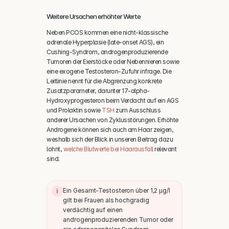
Weitere Ursachen erhöhter Werte
Neben PCOS kommen eine nicht-klassische 
adrenale Hyperplasie (late-onset AGS), ein 
Cushing-Syndrom, androgenproduzierende 
Tumoren der Eierstöcke oder Nebennieren sowie 
eine exogene Testosteron-Zufuhr infrage. Die 
Leitlinie nennt für die Abgrenzung konkrete 
Zusatzparameter, darunter 17-alpha-
Hydroxyprogesteron beim Verdacht auf ein AGS 
und Prolaktin sowie 
TSH
 zum Ausschluss 
anderer Ursachen von Zyklusstörungen. Erhöhte 
Androgene können sich auch am Haar zeigen, 
weshalb sich der Blick in unseren Beitrag dazu 
lohnt, 
welche Blutwerte bei Haarausfall
 relevant 
sind.
Ein Gesamt-Testosteron über 1,2 µg/l 
i
gilt bei Frauen als hochgradig 
verdächtig auf einen 
androgenproduzierenden Tumor oder 