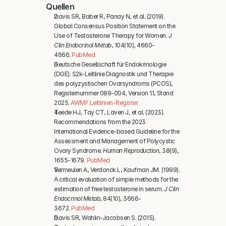
Quellen
Davis SR, Baber R, Panay N, et al. (2019). 
Global Consensus Position Statement on the 
Use of Testosterone Therapy for Women. 
J 
Clin Endocrinol Metab
, 104(10), 4660-
4666. 
PubMed
Deutsche Gesellschaft für Endokrinologie 
(DGE). S2k-Leitlinie Diagnostik und Therapie 
des polyzystischen Ovarsyndroms (PCOS), 
Registernummer 089-004, Version 1.1, Stand 
2025. 
AWMF Leitlinien-Register
Teede HJ, Tay CT, Laven J, et al. (2023). 
Recommendations from the 2023 
International Evidence-based Guideline for the 
Assessment and Management of Polycystic 
Ovary Syndrome. 
Human Reproduction
, 38(9), 
1655-1679. 
PubMed
Vermeulen A, Verdonck L, Kaufman JM. (1999). 
A critical evaluation of simple methods for the 
estimation of free testosterone in serum. 
J Clin 
Endocrinol Metab
, 84(10), 3666-
3672. 
PubMed
Davis SR, Wahlin-Jacobsen S. (2015). 