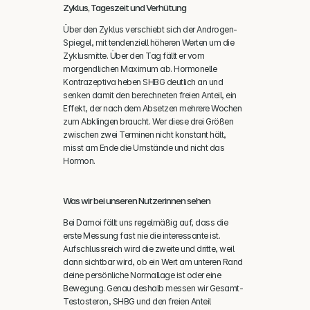
Zyklus, Tageszeit und Verhütung
Über den Zyklus verschiebt sich der Androgen-
Spiegel, mit tendenziell höheren Werten um die 
Zyklusmitte. Über den Tag fällt er vom 
morgendlichen Maximum ab. Hormonelle 
Kontrazeptiva heben SHBG deutlich an und 
senken damit den berechneten freien Anteil, ein 
Effekt, der nach dem Absetzen mehrere Wochen 
zum Abklingen braucht. Wer diese drei Größen 
zwischen zwei Terminen nicht konstant hält, 
misst am Ende die Umstände und nicht das 
Hormon.
Was wir bei unseren Nutzerinnen sehen
Bei Damoi fällt uns regelmäßig auf, dass die 
erste Messung fast nie die interessante ist. 
Aufschlussreich wird die zweite und dritte, weil 
dann sichtbar wird, ob ein Wert am unteren Rand 
deine persönliche Normallage ist oder eine 
Bewegung. Genau deshalb messen wir Gesamt-
Testosteron, SHBG und den freien Anteil 