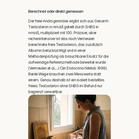
Berechnet oder direkt gemessen
Der freie Androgenindex ergibt sich aus Gesamt-
Testosteron in nmol/l geteilt durch SHBG in 
nmol/l, multipliziert mit 100. Präziser, aber 
rechenintensiver ist das nach Vermeulen 
berechnete freie Testosteron, das zusätzlich 
Albumin berücksichtigt und in einer 
Methodenprüfung als brauchbarer Ersatz für die 
aufwendige Referenzmethode bewertet wurde 
(Vermeulen et al., J Clin Endocrinol Metab 1999). 
Beide Wege brauchen zwei Messwerte statt 
einem. Genau deshalb ist ein isoliert bestelltes 
freies Testosteron ohne SHBG im Befund nur 
begrenzt verwertbar.