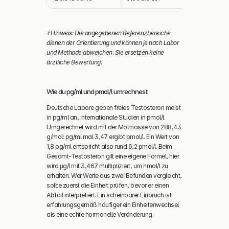
⚕️ Hinweis: Die angegebenen Referenzbereiche 
dienen der Orientierung und können je nach Labor 
und Methode abweichen. Sie ersetzen keine 
ärztliche Bewertung.
Wie du pg/ml und pmol/l umrechnest
Deutsche Labore geben freies Testosteron meist 
in pg/ml an, internationale Studien in pmol/l. 
Umgerechnet wird mit der Molmasse von 288,43 
g/mol: pg/ml mal 3,47 ergibt pmol/l. Ein Wert von 
1,8 pg/ml entspricht also rund 6,2 pmol/l. Beim 
Gesamt-Testosteron gilt eine eigene Formel, hier 
wird µg/l mit 3,467 multipliziert, um nmol/l zu 
erhalten. Wer Werte aus zwei Befunden vergleicht, 
sollte zuerst die Einheit prüfen, bevor er einen 
Abfall interpretiert. Ein scheinbarer Einbruch ist 
erfahrungsgemäß häufiger ein Einheitenwechsel 
als eine echte hormonelle Veränderung.