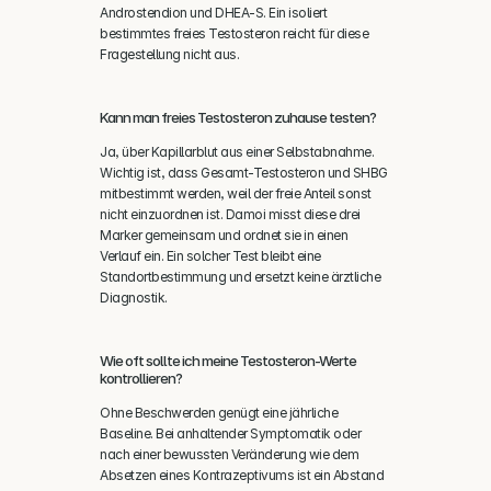
Androstendion und DHEA-S. Ein isoliert 
bestimmtes freies Testosteron reicht für diese 
Fragestellung nicht aus.
Kann man freies Testosteron zuhause testen?
Ja, über Kapillarblut aus einer Selbstabnahme. 
Wichtig ist, dass Gesamt-Testosteron und SHBG 
mitbestimmt werden, weil der freie Anteil sonst 
nicht einzuordnen ist. Damoi misst diese drei 
Marker gemeinsam und ordnet sie in einen 
Verlauf ein. Ein solcher Test bleibt eine 
Standortbestimmung und ersetzt keine ärztliche 
Diagnostik.
Wie oft sollte ich meine Testosteron-Werte 
kontrollieren?
Ohne Beschwerden genügt eine jährliche 
Baseline. Bei anhaltender Symptomatik oder 
nach einer bewussten Veränderung wie dem 
Absetzen eines Kontrazeptivums ist ein Abstand 