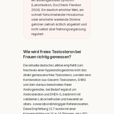
ein adrenogenitales Syndrom 
(Laborlexikon, DocCheck Flexikon 
2024). Ein deutlich erhöhter Wert, ein 
schnell fortschreitender Hirsutismus 
oder eine tiefer werdende Stimme 
gehören zeitnah ärztlich abgeklärt und 
nicht selbst über Nahrungsergänzung 
reguliert.
Wie wird freies Testosteron bei 
Frauen richtig gemessen?
Die aktuelle deutsche Leitlinie empfiehlt zum 
Nachweis einer Hyperandrogenämie nicht das 
direkt gemessene freie Testosteron, sondern eine 
Kombination aus Gesamt-Testosteron, SHBG 
und dem daraus berechneten freien 
Androgenindex, bei Bedarf ergänzt um 
Androstendion und DHEA-S, bestimmt mit 
validierten Labormethoden und bewertet an 
alters- sowie laborabhängigen Referenzwerten. 
Diese Empfehlung 1.2.7 wurde mit einer 
Konsensstärke von 14 zu 14 Stimmen, also 100 