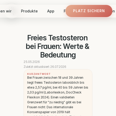
en wir
Produkte
App
Finde dein Panel
Vision
PLATZ SICHERN
PLATZ SICHERN
Freies Testosteron 
bei Frauen: Werte & 
Bedeutung
25.05.2026
Zuletzt aktualisiert: 26.07.2026
KURZANTWORT
Bei Frauen zwischen 18 und 39 Jahren 
liegt freies Testosteron laborüblich bis 
etwa 2,57 pg/ml, bei 40 bis 59 Jahren bis 
2,03 pg/ml (Laborlexikon, DocCheck 
Flexikon 2024). Einen validierten 
Grenzwert für "zu niedrig" gibt es bei 
Frauen nicht: Das internationale 
Konsenspapier von 2019 hält 