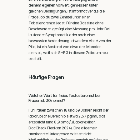
deinem eigenen Vorwert, gemessen unter 
gleichen Bedingungen, ist informativer als die 
Frage, ob du zwei Zehntel unter einer 
Tabellengrenze liegst. Für eine Baseline ohne 
Beschwerden genügt eine Messung pro Jahr. Bei 
laufender Symptomatik oder nach einer 
bewussten Veränderung, etwa dem Absetzen der 
Pille, ist ein Abstand von etwa drei Monaten 
sinnvoll, weil sich SHBG in diesem Zeitraum neu 
einstellt.
Häufige Fragen
Welcher Wert für freies Testosteron ist bei 
Frauen ab 30 normal?
Für Frauen zwischen 18 und 39 Jahren reicht der 
laborübliche Bereich bis etwa 2,57 pg/ml, das 
entspricht rund 8,9 pmol/l (Laborlexikon, 
DocCheck Flexikon 2024). Eine allgemein 
anerkannte Untergrenze existiert nicht. 
Maßgeblich ist der Referenzbereich auf deinem 