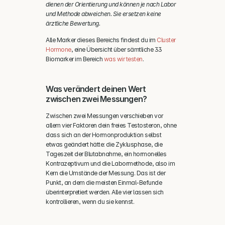
dienen der Orientierung und können je nach Labor 
und Methode abweichen. Sie ersetzen keine 
ärztliche Bewertung.
Alle Marker dieses Bereichs findest du im 
Cluster 
Hormone
, eine Übersicht über sämtliche 33 
Biomarker im Bereich 
was wir testen
.
Was verändert deinen Wert 
zwischen zwei Messungen?
Zwischen zwei Messungen verschieben vor 
allem vier Faktoren dein freies Testosteron, ohne 
dass sich an der Hormonproduktion selbst 
etwas geändert hätte: die Zyklusphase, die 
Tageszeit der Blutabnahme, ein hormonelles 
Kontrazeptivum und die Labormethode, also im 
Kern die Umstände der Messung. Das ist der 
Punkt, an dem die meisten Einmal-Befunde 
überinterpretiert werden. Alle vier lassen sich 
kontrollieren, wenn du sie kennst.