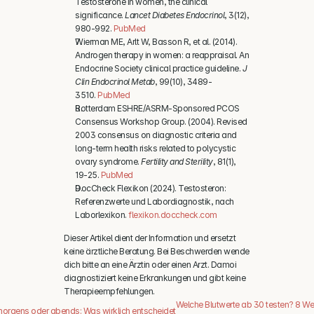
Testosterone in women, the clinical 
significance. 
Lancet Diabetes Endocrinol
, 3(12), 
980-992. 
PubMed
Wierman ME, Arlt W, Basson R, et al. (2014). 
Androgen therapy in women: a reappraisal. An 
Endocrine Society clinical practice guideline. 
J 
Clin Endocrinol Metab
, 99(10), 3489-
3510. 
PubMed
Rotterdam ESHRE/ASRM-Sponsored PCOS 
Consensus Workshop Group. (2004). Revised 
2003 consensus on diagnostic criteria and 
long-term health risks related to polycystic 
ovary syndrome. 
Fertility and Sterility
, 81(1), 
19-25. 
PubMed
DocCheck Flexikon (2024). Testosteron: 
Referenzwerte und Labordiagnostik, nach 
Laborlexikon. 
flexikon.doccheck.com
Dieser Artikel dient der Information und ersetzt 
keine ärztliche Beratung. Bei Beschwerden wende 
dich bitte an eine Ärztin oder einen Arzt. Damoi 
diagnostiziert keine Erkrankungen und gibt keine 
Therapieempfehlungen.
Welche Blutwerte ab 30 testen? 8 Wert
morgens oder abends: Was wirklich entscheidet