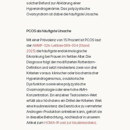
solcher Befund zur Abklärung einer 
Hyperandrogenämie. Das polyzystische 
Ovarsyndrom ist dabei die häufigste Ursache.
PCOS als häufigste Ursache
Mit einer Prävalenz von 15 Prozent ist PCOS laut 
der 
AWMF-S2k-Leitlinie 089-004 (Stand 
2025)
 die häufigste endokrinologische 
Erkrankung bei Frauen im fertilen Alter. Die 
Diagnose folgt der modifizierten Rotterdam-
Definition und setzt mindestens zwei von drei 
Kriterien voraus: klinischer oder biochemischer 
Hyperandrogenismus, ovulatorische 
Dysfunktion sowie eine polyzystische 
Ovarmorphologie oder eine hohe AMH-
Konzentration. Ein einzelner Testosteron-Wert 
erfüllt also höchstens ein Drittel der Kriterien. Weil 
eine Insulinresistenz die Eierstöcke zu vermehrter 
Androgen-Produktion antreiben kann, gehört sie 
in dieselbe Betrachtung, nachlesbar in unserem 
Artikel zum 
HOMA-IR und zur Insulinresistenz
.