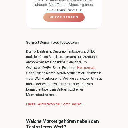
zuhause. Statt Einmal-Messung baust 
du dir einen Trend auf.
JETZT TESTEN
So misst Damoi freies Testosteron
Damoi bestimmt Gesamt-Testosteron, SHBG 
und den freien Anteil gemeinsam aus zuhause 
entnommenem Kapillarblut, ergänzt um 
Östradiol, DHEA-S und Ferritin im 
Hormontest
. 
Genau diese Kombination brauchst du, damit ein 
freier Wert deutbar wird. Weil du zur selben Uhrzeit 
und in derselben Zyklusphase nachmessen 
kannst, entsteht ein Verlauf statt einer 
Momentaufnahme.
Freies Testosteron bei Damoi testen →
Welche Marker gehören neben den 
Testosteron-Wert?