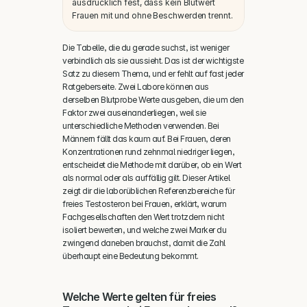
ausdrücklich fest, dass kein Blutwert 
Frauen mit und ohne Beschwerden trennt.
Die Tabelle, die du gerade suchst, ist weniger 
verbindlich als sie aussieht. Das ist der wichtigste 
Satz zu diesem Thema, und er fehlt auf fast jeder 
Ratgeberseite. Zwei Labore können aus 
derselben Blutprobe Werte ausgeben, die um den 
Faktor zwei auseinanderliegen, weil sie 
unterschiedliche Methoden verwenden. Bei 
Männern fällt das kaum auf. Bei Frauen, deren 
Konzentrationen rund zehnmal niedriger liegen, 
entscheidet die Methode mit darüber, ob ein Wert 
als normal oder als auffällig gilt. Dieser Artikel 
zeigt dir die laborüblichen Referenzbereiche für 
freies Testosteron bei Frauen, erklärt, warum 
Fachgesellschaften den Wert trotzdem nicht 
isoliert bewerten, und welche zwei Marker du 
zwingend daneben brauchst, damit die Zahl 
überhaupt eine Bedeutung bekommt.
Welche Werte gelten für freies 