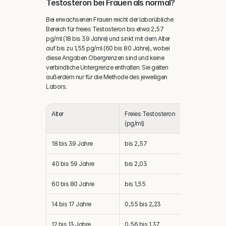
Testosteron bei Frauen als normal?
Bei erwachsenen Frauen reicht der laborübliche 
Bereich für freies Testosteron bis etwa 2,57 
pg/ml (18 bis 39 Jahre) und sinkt mit dem Alter 
auf bis zu 1,55 pg/ml (60 bis 80 Jahre), wobei 
diese Angaben Obergrenzen sind und keine 
verbindliche Untergrenze enthalten. Sie gelten 
außerdem nur für die Methode des jeweiligen 
Labors.
Alter
Freies Testosteron 
Freies Tes
(pg/ml)
(pmol/l)
18 bis 39 Jahre
bis 2,57
bis 8,9
40 bis 59 Jahre
bis 2,03
bis 7,0
60 bis 80 Jahre
bis 1,55
bis 5,4
14 bis 17 Jahre
0,55 bis 2,23
1,9 bis 7,7
12 bis 13 Jahre
0,56 bis 1,37
1,9 bis 4,8