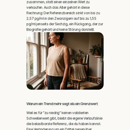
zusammen, statt einen einzelnen Wert zu 
verkaufen. Auch das Alter gehört in diese 
Rechnung: Der Referenzbereich sinkt von bis zu 
2,57 pg/ml in den Zwanzigern auf bis zu 1,55 
pg/ml jenseits der Sechzig, ein Rückgang, der zur 
Biografie gehört und keine Störung darstellt.
Warum ein Trend mehr sagt als ein Grenzwert
Weil es für "zu niedrig" keinen validierten 
Schwellenwert gibt, bleibt die eigene Verlaufslinie 
die belastbarste Referenz, die du haben kannst. 
Eine Veränderung um ein Drittel gegenüber 