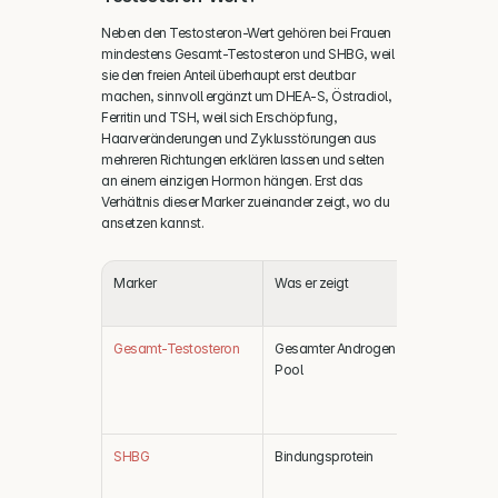
Neben den Testosteron-Wert gehören bei Frauen 
mindestens Gesamt-Testosteron und SHBG, weil 
sie den freien Anteil überhaupt erst deutbar 
machen, sinnvoll ergänzt um DHEA-S, Östradiol, 
Ferritin und TSH, weil sich Erschöpfung, 
Haarveränderungen und Zyklusstörungen aus 
mehreren Richtungen erklären lassen und selten 
an einem einzigen Hormon hängen. Erst das 
Verhältnis dieser Marker zueinander zeigt, wo du 
ansetzen kannst.
Marker
Was er zeigt
Warum er 
gehört
Gesamt-Testosteron
Gesamter Androgen-
Von Leitlini
Pool
primärer B
empfohlen,
FAI und c
SHBG
Bindungsprotein
Steuert den
Anteil, ohn