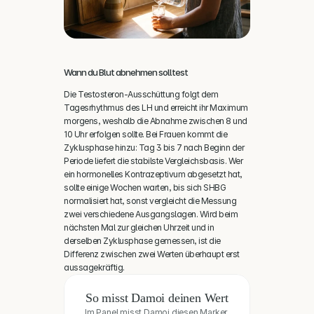
Wann du Blut abnehmen solltest
Die Testosteron-Ausschüttung folgt dem 
Tagesrhythmus des LH und erreicht ihr Maximum 
morgens, weshalb die Abnahme zwischen 8 und 
10 Uhr erfolgen sollte. Bei Frauen kommt die 
Zyklusphase hinzu: Tag 3 bis 7 nach Beginn der 
Periode liefert die stabilste Vergleichsbasis. Wer 
ein hormonelles Kontrazeptivum abgesetzt hat, 
sollte einige Wochen warten, bis sich SHBG 
normalisiert hat, sonst vergleicht die Messung 
zwei verschiedene Ausgangslagen. Wird beim 
nächsten Mal zur gleichen Uhrzeit und in 
derselben Zyklusphase gemessen, ist die 
Differenz zwischen zwei Werten überhaupt erst 
aussagekräftig.
So misst Damoi deinen Wert
Im Panel misst Damoi diesen Marker 