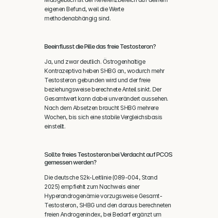
eigenen Befund, weil die Werte 
methodenabhängig sind.
Beeinflusst die Pille das freie Testosteron?
Ja, und zwar deutlich. Östrogenhaltige 
Kontrazeptiva heben SHBG an, wodurch mehr 
Testosteron gebunden wird und der freie 
beziehungsweise berechnete Anteil sinkt. Der 
Gesamtwert kann dabei unverändert aussehen. 
Nach dem Absetzen braucht SHBG mehrere 
Wochen, bis sich eine stabile Vergleichsbasis 
einstellt.
Sollte freies Testosteron bei Verdacht auf PCOS 
gemessen werden?
Die deutsche S2k-Leitlinie (089-004, Stand 
2025) empfiehlt zum Nachweis einer 
Hyperandrogenämie vorzugsweise Gesamt-
Testosteron, SHBG und den daraus berechneten 
freien Androgenindex, bei Bedarf ergänzt um 